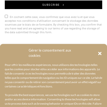
SUBSCRIBE
En cochant cette case, vous confirmez que vous avez lu et que vous
acceptez nos conditions d'utilisation concernant le stockage des données
soumises par le biais de ce formulaire. By checking this box, you confirm that
you have read and are agreeing to our terms of use regarding the storage of
the data submitted through this form.
Gérer le consentement aux
@BYRACKEL
cookies
Pour offrir les meilleures expériences, nous utilisons des technologies telles
que les cookies pour stocker et/ou accéder aux informations des appareils. Le
fait de consentir à ces technologies nous permettra de traiter des données
telles que le comportement de navigation ou les ID uniques sur ce site. Le fait de
ne pas consentir ou de retirer son consentement peut avoir un effet négatif sur
certaines caractéristiques et fonctions.
To provide the best experiences, we use technologies such as cookies to store
and/or access device information. Consenting to these technologies will allow
us to process data such as browsing behavior or unique IDs on this site. Failure