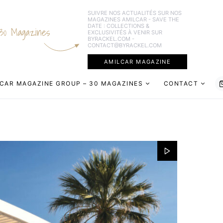
SUIVRE NOS ACTUALITÉS SUR NOS
MAGAZINES AMILCAR - SAVE THE
DATE : COLLECTIONS &
30 Magazines
EXCLUSIVITÉS À VENIR SUR
BYRACKEL.COM -
CONTACT@BYRACKEL.COM
AMILCAR MAGAZINE
CAR MAGAZINE GROUP – 30 MAGAZINES
CONTACT