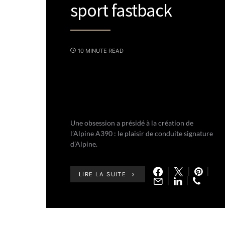
sport fastback
10 MINUTE READ
Une obsession a présidé à la création de
l’Alpine A390 : le plaisir de conduite signature
d’Alpine.
LIRE LA SUITE