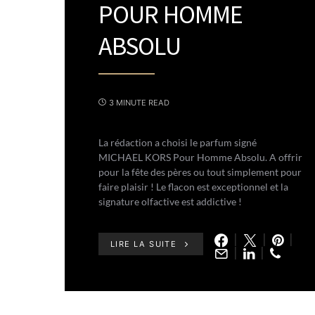
POUR HOMME
ABSOLU
3 MINUTE READ
La rédaction a choisi le parfum signé
MICHAEL KORS Pour Homme Absolu. A offrir
pour la fête des pères ou tout simplement pour
faire plaisir ! Le flacon est exceptionnel et la
signature olfactive est addictive !
LIRE LA SUITE