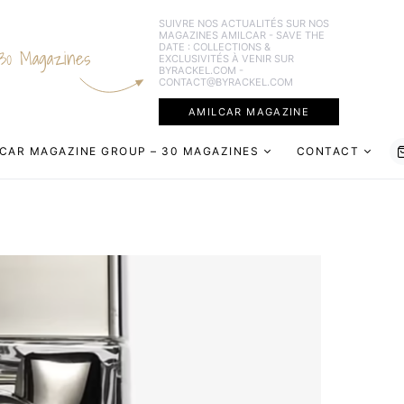
SUIVRE NOS ACTUALITÉS SUR NOS
MAGAZINES AMILCAR - SAVE THE
DATE : COLLECTIONS &
30 Magazines
EXCLUSIVITÉS À VENIR SUR
BYRACKEL.COM -
CONTACT@BYRACKEL.COM
AMILCAR MAGAZINE
CAR MAGAZINE GROUP – 30 MAGAZINES
CONTACT