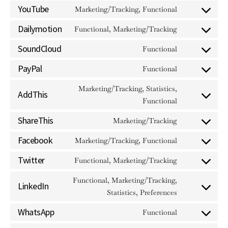
YouTube
Marketing/Tracking, Functional
CONSENT TO S
Dailymotion
Functional, Marketing/Tracking
CONSENT TO S
SoundCloud
Functional
CONSENT TO S
PayPal
Functional
CONSENT TO SE
Marketing/Tracking, Statistics,
AddThis
CONSENT TO S
Functional
ShareThis
Marketing/Tracking
CONSENT TO S
Facebook
Marketing/Tracking, Functional
CONSENT TO S
Twitter
Functional, Marketing/Tracking
CONSENT TO S
Functional, Marketing/Tracking,
LinkedIn
CONSENT TO SE
Statistics, Preferences
WhatsApp
Functional
CONSENT TO S