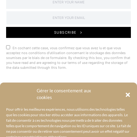
SUBSCRIBE
En cochant cette case, vous confirmez que vous avez lu et que vous
acceptez nos conditions d'utilisation concernant le stockage des données
soumises par le biais de ce formulaire. By checking this box, you confirm that
you have read and are agreeing to our terms of use regarding the storage of
the data submitted through this form.
Gérer le consentement aux
@BYRACKEL
cookies
Pour offrir les meilleures expériences, nous utilisons des technologies telles
que les cookies pour stocker et/ou accéder aux informations des appareils. Le
fait de consentir à ces technologies nous permettra de traiter des données
telles que le comportement de navigation ou les ID uniques sur ce site. Le fait de
ne pas consentir ou de retirer son consentement peut avoir un effet négatif sur
certaines caractéristiques et fonctions.