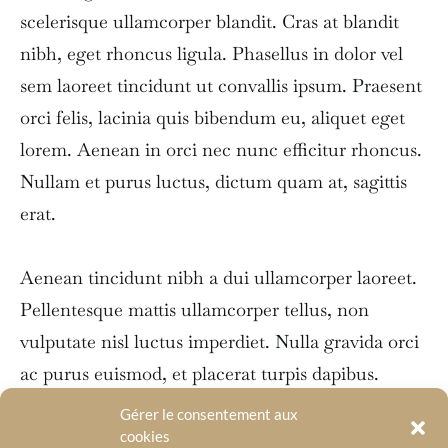
scelerisque ullamcorper blandit. Cras at blandit
nibh, eget rhoncus ligula. Phasellus in dolor vel
sem laoreet tincidunt ut convallis ipsum. Praesent
orci felis, lacinia quis bibendum eu, aliquet eget
lorem. Aenean in orci nec nunc efficitur rhoncus.
Nullam et purus luctus, dictum quam at, sagittis
erat.
Aenean tincidunt nibh a dui ullamcorper laoreet.
Pellentesque mattis ullamcorper tellus, non
vulputate nisl luctus imperdiet. Nulla gravida orci
ac purus euismod, et placerat turpis dapibus.
Etiam vel tristique turpis, tincidunt cursus neque.
Gérer le consentement aux
Nam vel suscipit turpis, a pharetra nibh. Curabitur
cookies