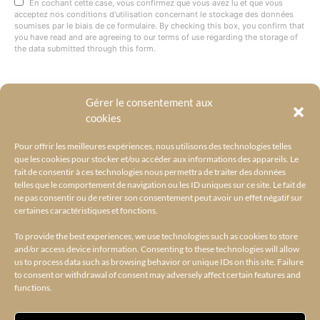
En cochant cette case, vous confirmez que vous avez lu et que vous
acceptez nos conditions d'utilisation concernant le stockage des données
soumises par le biais de ce formulaire. By checking this box, you confirm that
you have read and are agreeing to our terms of use regarding the storage of
the data submitted through this form.
Gérer le consentement aux
@BYRACKEL
cookies
Pour offrir les meilleures expériences, nous utilisons des technologies telles
que les cookies pour stocker et/ou accéder aux informations des appareils. Le
fait de consentir à ces technologies nous permettra de traiter des données
telles que le comportement de navigation ou les ID uniques sur ce site. Le fait de
ne pas consentir ou de retirer son consentement peut avoir un effet négatif sur
certaines caractéristiques et fonctions.
To provide the best experiences, we use technologies such as cookies to store
and/or access device information. Consenting to these technologies will allow
us to process data such as browsing behavior or unique IDs on this site. Failure
to consent or withdrawal of consent may adversely affect certain features and
functions.
ACCUEIL
L’UNIVERS BY RACKEL
BY RACKEL SELECTIONS
AMILCAR SELECTIONS