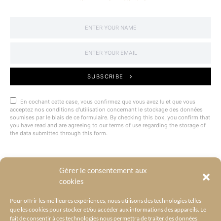
SUBSCRIBE
En cochant cette case, vous confirmez que vous avez lu et que vous
acceptez nos conditions d'utilisation concernant le stockage des données
soumises par le biais de ce formulaire. By checking this box, you confirm that
you have read and are agreeing to our terms of use regarding the storage of
the data submitted through this form.
Gérer le consentement aux
@BYRACKEL
cookies
Pour offrir les meilleures expériences, nous utilisons des technologies telles
que les cookies pour stocker et/ou accéder aux informations des appareils. Le
fait de consentir à ces technologies nous permettra de traiter des données