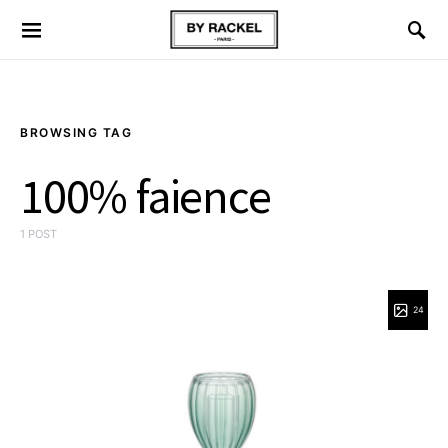
BROWSING TAG
100% faience
1 POST
24