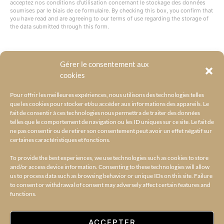
acceptez nos conditions d'utilisation concernant le stockage des données
soumises par le biais de ce formulaire. By checking this box, you confirm that
you have read and are agreeing to our terms of use regarding the storage of
the data submitted through this form.
Gérer le consentement aux
@BYRACKEL
cookies
Pour offrir les meilleures expériences, nous utilisons des technologies telles
que les cookies pour stocker et/ou accéder aux informations des appareils. Le
fait de consentir à ces technologies nous permettra de traiter des données
telles que le comportement de navigation ou les ID uniques sur ce site. Le fait de
ne pas consentir ou de retirer son consentement peut avoir un effet négatif sur
certaines caractéristiques et fonctions.
To provide the best experiences, we use technologies such as cookies to store
and/or access device information. Consenting to these technologies will allow
us to process data such as browsing behavior or unique IDs on this site. Failure
to consent or withdrawal of consent may adversely affect certain features and
functions.
ACCUEIL
L’UNIVERS BY RACKEL
BY RACKEL SELECTIONS
AMILCAR SELECTIONS
AMILCAR MAGAZINE GROUP – 30 MAGAZINES
CONTACT
ACCEPTER