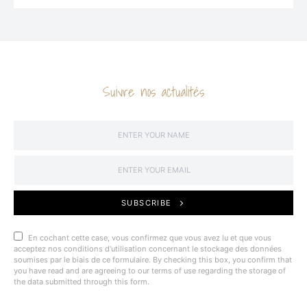
Suivre nos actualités
SUBSCRIBE
En cochant cette case, vous confirmez que vous avez lu et que vous
acceptez nos conditions d'utilisation concernant le stockage des données
soumises par le biais de ce formulaire. By checking this box, you confirm that
you have read and are agreeing to our terms of use regarding the storage of
the data submitted through this form.