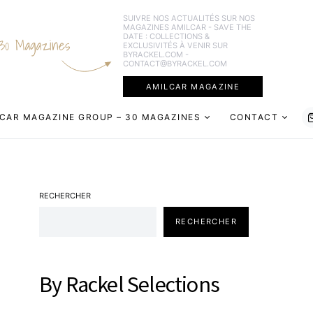
SUIVRE NOS ACTUALITÉS SUR NOS
MAGAZINES AMILCAR - SAVE THE
DATE : COLLECTIONS &
30 Magazines
EXCLUSIVITÉS À VENIR SUR
BYRACKEL.COM -
CONTACT@BYRACKEL.COM
AMILCAR MAGAZINE
CAR MAGAZINE GROUP – 30 MAGAZINES
CONTACT
RECHERCHER
RECHERCHER
By Rackel Selections