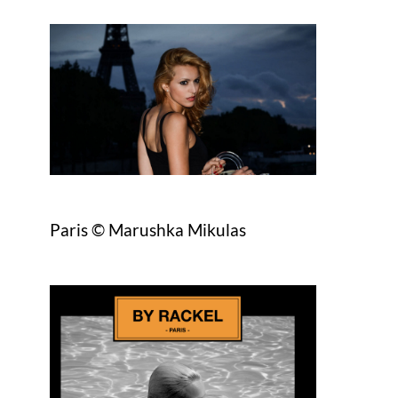
Paris © Marushka Mikulas