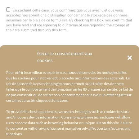
En cochant cette case, vous confirmez que vous avez lu et que vous
acceptez nos conditions d'utilisation concernant le stockage des données
soumises par le biais de ce formulaire. By checking this box, you confirm that
you have read and are agreeing to our terms of use regarding the storage of
the data submitted through this form.
Gérer le consentement aux
@BYRACKEL
cookies
Pour offrir les meilleures expériences, nous utilisons des technologies telles
que les cookies pour stocker et/ou accéder aux informations des appareils. Le
fait de consentir à ces technologies nous permettra de traiter des données
telles que le comportement de navigation ou les ID uniques sur ce site. Le fait de
ne pas consentir ou de retirer son consentement peut avoir un effet négatif sur
certaines caractéristiques et fonctions.
To provide the best experiences, we use technologies such as cookies to store
and/or access device information. Consenting to these technologies will allow
us to process data such as browsing behavior or unique IDs on this site. Failure
to consent or withdrawal of consent may adversely affect certain features and
functions.
ACCUEIL
L’UNIVERS BY RACKEL