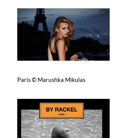
Paris © Marushka Mikulas