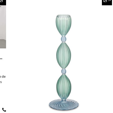
24
–
e de
os