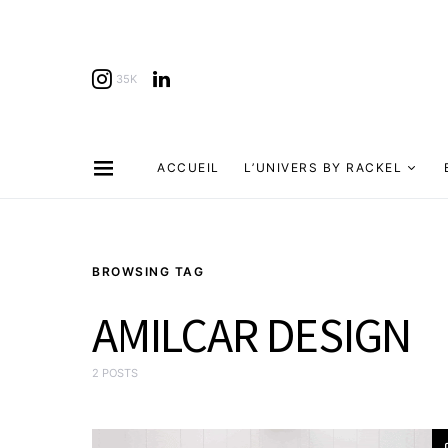
35K
ACCUEIL
L’UNIVERS BY RACKEL
BROWSING TAG
AMILCAR DESIGN
2 POSTS