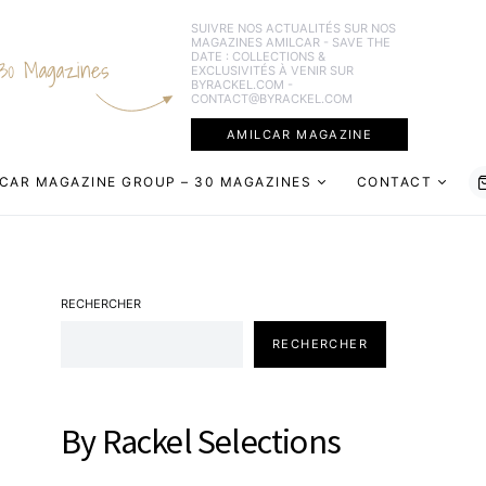
SUIVRE NOS ACTUALITÉS SUR NOS
MAGAZINES AMILCAR - SAVE THE
DATE : COLLECTIONS &
30 Magazines
EXCLUSIVITÉS À VENIR SUR
BYRACKEL.COM -
CONTACT@BYRACKEL.COM
AMILCAR MAGAZINE
CAR MAGAZINE GROUP – 30 MAGAZINES
CONTACT
RECHERCHER
RECHERCHER
By Rackel Selections