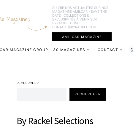
SUIVRE NOS ACTUALITÉS SUR NOS
MAGAZINES AMILCAR - SAVE THE
DATE : COLLECTIONS &
30 Magazines
EXCLUSIVITÉS À VENIR SUR
BYRACKEL.COM -
CONTACT@BYRACKEL.COM
AMILCAR MAGAZINE
CAR MAGAZINE GROUP – 30 MAGAZINES
CONTACT
RECHERCHER
RECHERCHER
By Rackel Selections