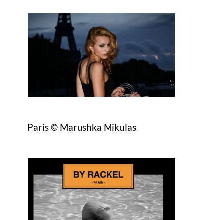
Paris © Marushka Mikulas