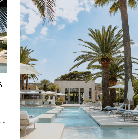
S
 le