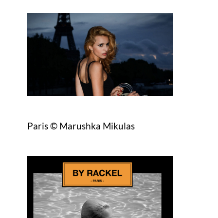
Paris © Marushka Mikulas