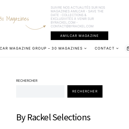
SUIVRE NOS ACTUALITÉS SUR NOS
MAGAZINES AMILCAR - SAVE THE
DATE : COLLECTIONS &
30 Magazines
EXCLUSIVITÉS À VENIR SUR
BYRACKEL.COM -
CONTACT@BYRACKEL.COM
AMILCAR MAGAZINE
CAR MAGAZINE GROUP – 30 MAGAZINES
CONTACT
RECHERCHER
RECHERCHER
By Rackel Selections