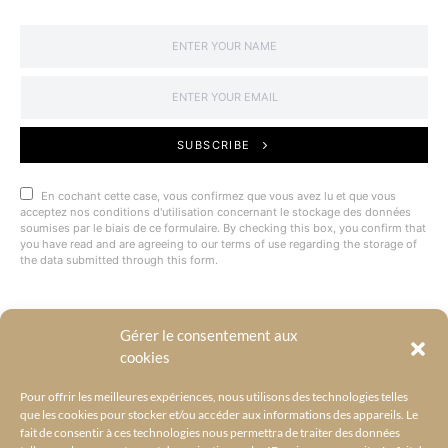
SUBSCRIBE
En cochant cette case, vous confirmez que vous avez lu et que vous
acceptez nos conditions d'utilisation concernant le stockage des données
soumises par le biais de ce formulaire. By checking this box, you confirm that
you have read and are agreeing to our terms of use regarding the storage of
the data submitted through this form.
Gérer le consentement aux
@BYRACKEL
cookies
Pour offrir les meilleures expériences, nous utilisons des technologies telles
que les cookies pour stocker et/ou accéder aux informations des appareils. Le
fait de consentir à ces technologies nous permettra de traiter des données