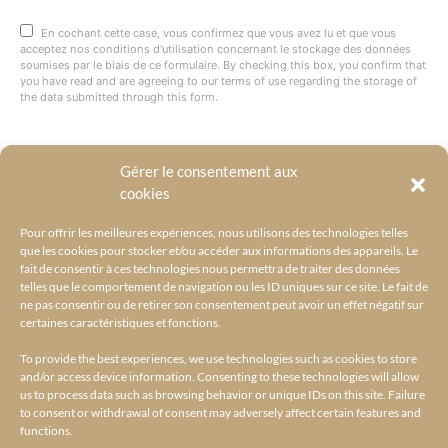
En cochant cette case, vous confirmez que vous avez lu et que vous
acceptez nos conditions d'utilisation concernant le stockage des données
soumises par le biais de ce formulaire. By checking this box, you confirm that
you have read and are agreeing to our terms of use regarding the storage of
the data submitted through this form.
Gérer le consentement aux
@BYRACKEL
cookies
Pour offrir les meilleures expériences, nous utilisons des technologies telles
que les cookies pour stocker et/ou accéder aux informations des appareils. Le
fait de consentir à ces technologies nous permettra de traiter des données
telles que le comportement de navigation ou les ID uniques sur ce site. Le fait de
ne pas consentir ou de retirer son consentement peut avoir un effet négatif sur
certaines caractéristiques et fonctions.
To provide the best experiences, we use technologies such as cookies to store
and/or access device information. Consenting to these technologies will allow
us to process data such as browsing behavior or unique IDs on this site. Failure
to consent or withdrawal of consent may adversely affect certain features and
functions.
ACCUEIL
L’UNIVERS BY RACKEL