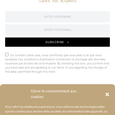
Suivre nos actualités
SUBSCRIBE
En cochant cette case, vous confirmez que vous avez lu et que vous
acceptez nos conditions d'utilisation concernant le stockage des données
soumises par le biais de ce formulaire. By checking this box, you confirm that
you have read and are agreeing to our terms of use regarding the storage of
the data submitted through this form.
Gérer le consentement aux
@BYRACKEL
cookies
Pour offrir les meilleures expériences, nous utilisons des technologies telles
que les cookies pour stocker et/ou accéder aux informations des appareils. Le