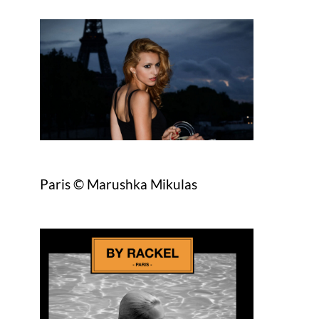
Paris © Marushka Mikulas