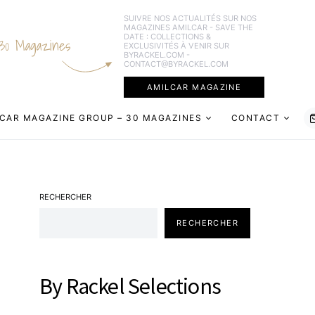
SUIVRE NOS ACTUALITÉS SUR NOS
MAGAZINES AMILCAR - SAVE THE
DATE : COLLECTIONS &
30 Magazines
EXCLUSIVITÉS À VENIR SUR
BYRACKEL.COM -
CONTACT@BYRACKEL.COM
AMILCAR MAGAZINE
CAR MAGAZINE GROUP – 30 MAGAZINES
CONTACT
RECHERCHER
RECHERCHER
By Rackel Selections