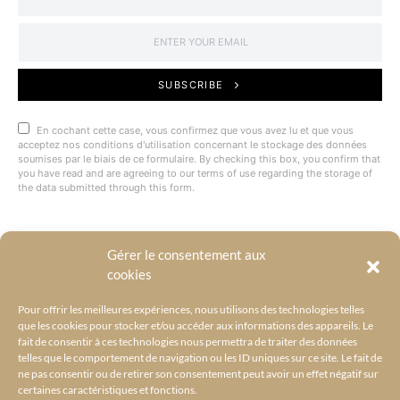
SUBSCRIBE
En cochant cette case, vous confirmez que vous avez lu et que vous
acceptez nos conditions d'utilisation concernant le stockage des données
soumises par le biais de ce formulaire. By checking this box, you confirm that
you have read and are agreeing to our terms of use regarding the storage of
the data submitted through this form.
Gérer le consentement aux
@BYRACKEL
cookies
Pour offrir les meilleures expériences, nous utilisons des technologies telles
que les cookies pour stocker et/ou accéder aux informations des appareils. Le
fait de consentir à ces technologies nous permettra de traiter des données
telles que le comportement de navigation ou les ID uniques sur ce site. Le fait de
ne pas consentir ou de retirer son consentement peut avoir un effet négatif sur
certaines caractéristiques et fonctions.