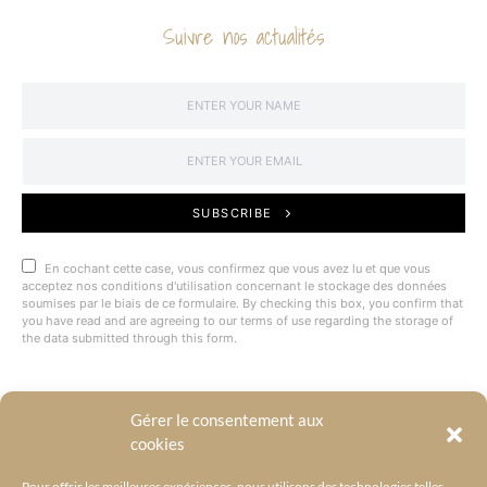
Suivre nos actualités
SUBSCRIBE
En cochant cette case, vous confirmez que vous avez lu et que vous
acceptez nos conditions d'utilisation concernant le stockage des données
soumises par le biais de ce formulaire. By checking this box, you confirm that
you have read and are agreeing to our terms of use regarding the storage of
the data submitted through this form.
Gérer le consentement aux
@BYRACKEL
cookies
Pour offrir les meilleures expériences, nous utilisons des technologies telles