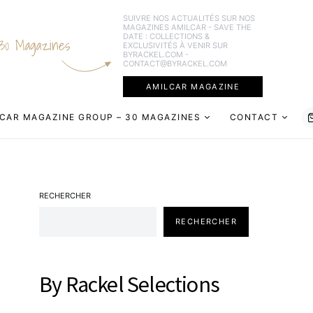
SUIVRE NOS ACTUALITÉS SUR NOS
MAGAZINES AMILCAR - SAVE THE
DATE : COLLECTIONS &
30 Magazines
EXCLUSIVITÉS À VENIR SUR
BYRACKEL.COM -
CONTACT@BYRACKEL.COM
AMILCAR MAGAZINE
CAR MAGAZINE GROUP – 30 MAGAZINES
CONTACT
RECHERCHER
RECHERCHER
By Rackel Selections