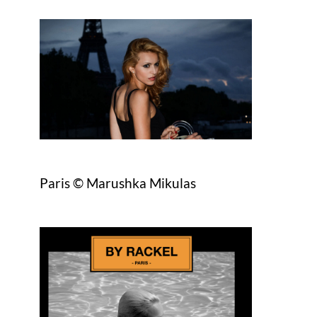
Paris © Marushka Mikulas