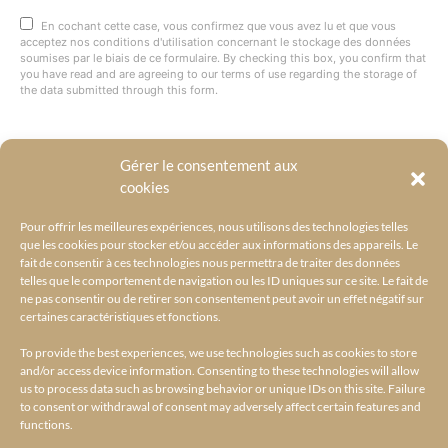
En cochant cette case, vous confirmez que vous avez lu et que vous
acceptez nos conditions d'utilisation concernant le stockage des données
soumises par le biais de ce formulaire. By checking this box, you confirm that
you have read and are agreeing to our terms of use regarding the storage of
the data submitted through this form.
Gérer le consentement aux
@BYRACKEL
cookies
Pour offrir les meilleures expériences, nous utilisons des technologies telles
que les cookies pour stocker et/ou accéder aux informations des appareils. Le
fait de consentir à ces technologies nous permettra de traiter des données
telles que le comportement de navigation ou les ID uniques sur ce site. Le fait de
ne pas consentir ou de retirer son consentement peut avoir un effet négatif sur
certaines caractéristiques et fonctions.
To provide the best experiences, we use technologies such as cookies to store
and/or access device information. Consenting to these technologies will allow
us to process data such as browsing behavior or unique IDs on this site. Failure
to consent or withdrawal of consent may adversely affect certain features and
functions.
ACCUEIL
L’UNIVERS BY RACKEL