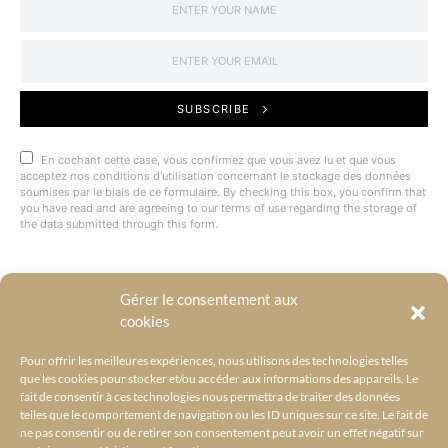
SUBSCRIBE
En cochant cette case, vous confirmez que vous avez lu et que vous
acceptez nos conditions d'utilisation concernant le stockage des données
soumises par le biais de ce formulaire. By checking this box, you confirm that
you have read and are agreeing to our terms of use regarding the storage of
the data submitted through this form.
Gérer le consentement aux
@BYRACKEL
cookies
Pour offrir les meilleures expériences, nous utilisons des technologies telles
que les cookies pour stocker et/ou accéder aux informations des appareils. Le
fait de consentir à ces technologies nous permettra de traiter des données
telles que le comportement de navigation ou les ID uniques sur ce site. Le fait de
ne pas consentir ou de retirer son consentement peut avoir un effet négatif sur