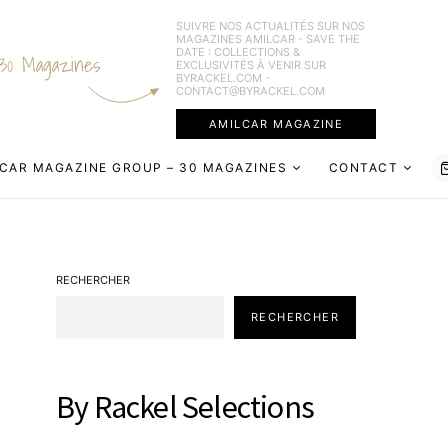
SUIVRE NOS ACTUALITÉS SUR NOS
MAGAZINES AMILCAR - SAVE THE
DATE : COLLECTIONS &
30 Magazines
EXCLUSIVITÉS À VENIR SUR
BYRACKEL.COM -
CONTACT@BYRACKEL.COM
AMILCAR MAGAZINE
CAR MAGAZINE GROUP – 30 MAGAZINES
CONTACT
RECHERCHER
RECHERCHER
By Rackel Selections