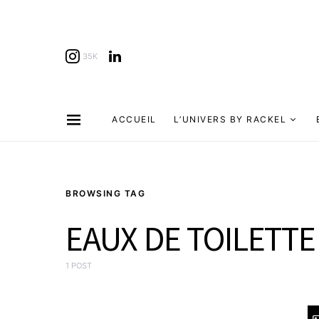
35K
ACCUEIL
L’UNIVERS BY RACKEL
BROWSING TAG
EAUX DE TOILETTE
1 POST