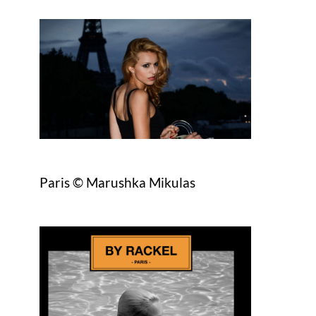
Paris © Marushka Mikulas