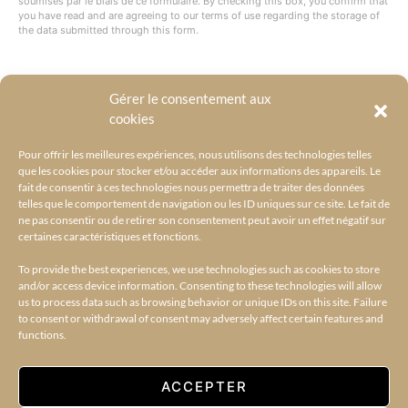
soumises par le biais de ce formulaire. By checking this box, you confirm that
you have read and are agreeing to our terms of use regarding the storage of
the data submitted through this form.
Gérer le consentement aux
@BYRACKEL
cookies
Pour offrir les meilleures expériences, nous utilisons des technologies telles
que les cookies pour stocker et/ou accéder aux informations des appareils. Le
fait de consentir à ces technologies nous permettra de traiter des données
telles que le comportement de navigation ou les ID uniques sur ce site. Le fait de
ne pas consentir ou de retirer son consentement peut avoir un effet négatif sur
certaines caractéristiques et fonctions.
To provide the best experiences, we use technologies such as cookies to store
and/or access device information. Consenting to these technologies will allow
us to process data such as browsing behavior or unique IDs on this site. Failure
to consent or withdrawal of consent may adversely affect certain features and
functions.
ACCUEIL
L’UNIVERS BY RACKEL
BY RACKEL SELECTIONS
AMILCAR SELECTIONS
AMILCAR MAGAZINE GROUP – 30 MAGAZINES
CONTACT
ACCEPTER