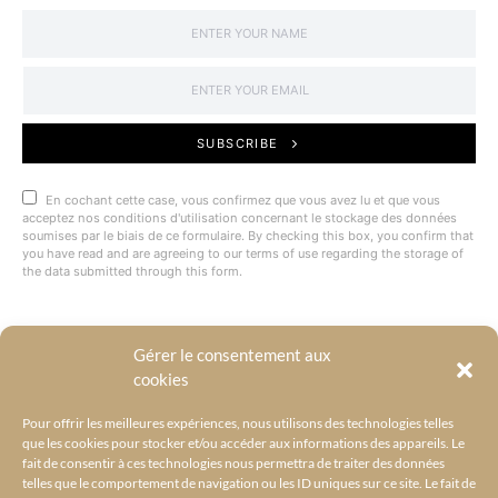
SUBSCRIBE
En cochant cette case, vous confirmez que vous avez lu et que vous
acceptez nos conditions d'utilisation concernant le stockage des données
soumises par le biais de ce formulaire. By checking this box, you confirm that
you have read and are agreeing to our terms of use regarding the storage of
the data submitted through this form.
Gérer le consentement aux
@BYRACKEL
cookies
Pour offrir les meilleures expériences, nous utilisons des technologies telles
que les cookies pour stocker et/ou accéder aux informations des appareils. Le
fait de consentir à ces technologies nous permettra de traiter des données
telles que le comportement de navigation ou les ID uniques sur ce site. Le fait de