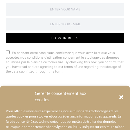
SUBSCRIBE
En cochant cette case, vous confirmez que vous avez lu et que vous
acceptez nos conditions d'utilisation concernant le stockage des données
soumises par le biais de ce formulaire. By checking this box, you confirm that
you have read and are agreeing to our terms of use regarding the storage of
the data submitted through this form.
Gérer le consentement aux
@BYRACKEL
cookies
Pour offrir les meilleures expériences, nous utilisons des technologies telles
que les cookies pour stocker et/ou accéder aux informations des appareils. Le
fait de consentir à ces technologies nous permettra de traiter des données
telles que le comportement de navigation ou les ID uniques sur ce site. Le fait de