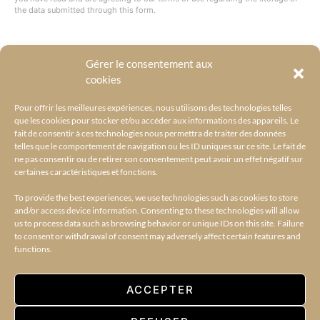
the data submitted through this form.
Gérer le consentement aux
@BYRACKEL
cookies
Pour offrir les meilleures expériences, nous utilisons des technologies telles
que les cookies pour stocker et/ou accéder aux informations des appareils. Le
fait de consentir à ces technologies nous permettra de traiter des données
telles que le comportement de navigation ou les ID uniques sur ce site. Le fait de
ne pas consentir ou de retirer son consentement peut avoir un effet négatif sur
certaines caractéristiques et fonctions.
To provide the best experiences, we use technologies such as cookies to store
and/or access device information. Consenting to these technologies will allow
us to process data such as browsing behavior or unique IDs on this site. Failure
to consent or withdrawal of consent may adversely affect certain features and
functions.
ACCUEIL
L’UNIVERS BY RACKEL
BY RACKEL SELECTIONS
AMILCAR SELECTIONS
AMILCAR MAGAZINE GROUP – 30 MAGAZINES
CONTACT
ACCEPTER
35K