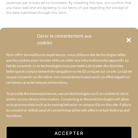
soumises par le biais de ce formulaire. By checking this box, you confirm that
you have read and are agreeing to our terms of use regarding the storage of
the data submitted through this form.
Gérer le consentement aux
@BYRACKEL
cookies
Pour offrir les meilleures expériences, nous utilisons des technologies telles
que les cookies pour stocker et/ou accéder aux informations des appareils. Le
fait de consentir à ces technologies nous permettra de traiter des données
telles que le comportement de navigation ou les ID uniques sur ce site. Le fait de
ne pas consentir ou de retirer son consentement peut avoir un effet négatif sur
certaines caractéristiques et fonctions.
To provide the best experiences, we use technologies such as cookies to store
and/or access device information. Consenting to these technologies will allow
us to process data such as browsing behavior or unique IDs on this site. Failure
to consent or withdrawal of consent may adversely affect certain features and
functions.
ACCUEIL
L’UNIVERS BY RACKEL
BY RACKEL SELECTIONS
AMILCAR SELECTIONS
AMILCAR MAGAZINE GROUP – 30 MAGAZINES
CONTACT
ACCEPTER