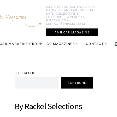
SUIVRE NOS ACTUALITÉS SUR NOS
MAGAZINES AMILCAR - SAVE THE
DATE : COLLECTIONS &
30 Magazines
EXCLUSIVITÉS À VENIR SUR
BYRACKEL.COM -
CONTACT@BYRACKEL.COM
AMILCAR MAGAZINE
CAR MAGAZINE GROUP – 30 MAGAZINES
CONTACT
RECHERCHER
RECHERCHER
By Rackel Selections