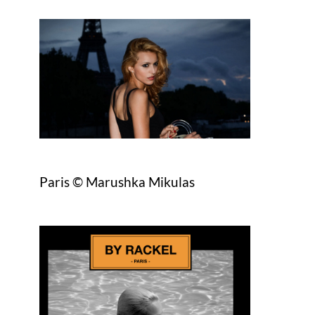
Paris © Marushka Mikulas