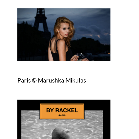
Paris © Marushka Mikulas