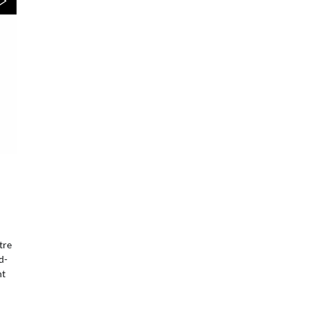
tre
d-
nt