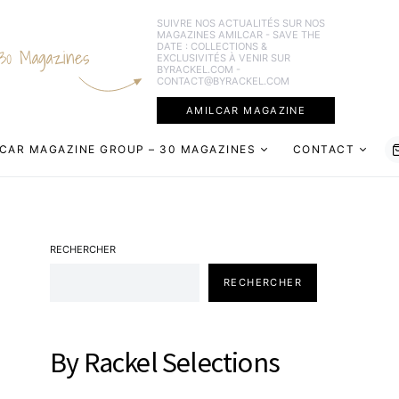
SUIVRE NOS ACTUALITÉS SUR NOS
MAGAZINES AMILCAR - SAVE THE
DATE : COLLECTIONS &
30 Magazines
EXCLUSIVITÉS À VENIR SUR
BYRACKEL.COM -
CONTACT@BYRACKEL.COM
AMILCAR MAGAZINE
CAR MAGAZINE GROUP – 30 MAGAZINES
CONTACT
RECHERCHER
RECHERCHER
By Rackel Selections