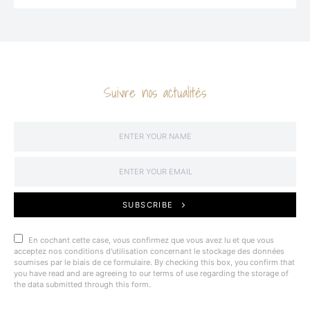
Suivre nos actualités
SUBSCRIBE
En cochant cette case, vous confirmez que vous avez lu et que vous
acceptez nos conditions d'utilisation concernant le stockage des données
soumises par le biais de ce formulaire. By checking this box, you confirm that
you have read and are agreeing to our terms of use regarding the storage of
the data submitted through this form.