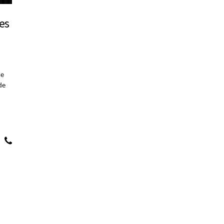
es
re
de