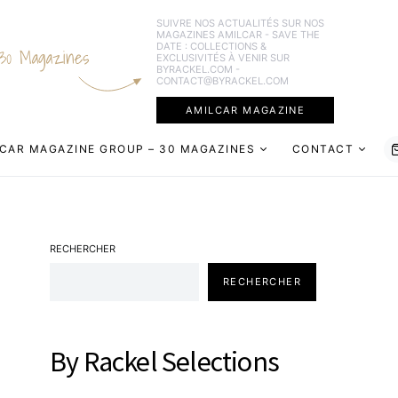
SUIVRE NOS ACTUALITÉS SUR NOS
MAGAZINES AMILCAR - SAVE THE
DATE : COLLECTIONS &
30 Magazines
EXCLUSIVITÉS À VENIR SUR
BYRACKEL.COM -
CONTACT@BYRACKEL.COM
AMILCAR MAGAZINE
CAR MAGAZINE GROUP – 30 MAGAZINES
CONTACT
RECHERCHER
RECHERCHER
By Rackel Selections