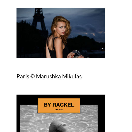
Paris © Marushka Mikulas