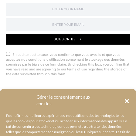
SUBSCRIBE
En cochant cette case, vous confirmez que vous avez lu et que vous
acceptez nos conditions d'utilisation concernant le stockage des données
soumises par le biais de ce formulaire. By checking this box, you confirm that
you have read and are agreeing to our terms of use regarding the storage of
the data submitted through this form.
Gérer le consentement aux
@BYRACKEL
cookies
Pour offrir les meilleures expériences, nous utilisons des technologies telles
que les cookies pour stocker et/ou accéder aux informations des appareils. Le
fait de consentir à ces technologies nous permettra de traiter des données
telles que le comportement de navigation ou les ID uniques sur ce site. Le fait de