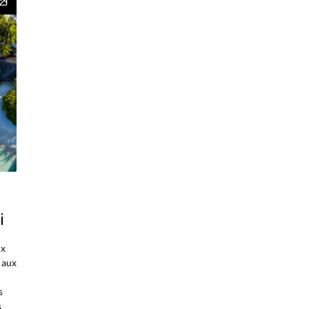
i
ux
, aux
s
s