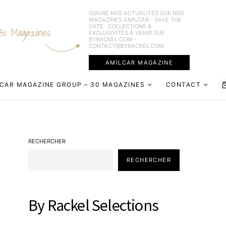
SUIVRE NOS ACTUALITÉS SUR NOS
MAGAZINES AMILCAR - SAVE THE
DATE : COLLECTIONS &
30 Magazines
EXCLUSIVITÉS À VENIR SUR
BYRACKEL.COM -
CONTACT@BYRACKEL.COM
AMILCAR MAGAZINE
CAR MAGAZINE GROUP – 30 MAGAZINES
CONTACT
RECHERCHER
RECHERCHER
By Rackel Selections