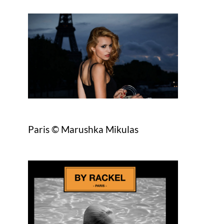
Paris © Marushka Mikulas