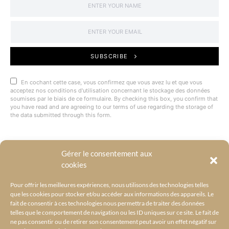
SUBSCRIBE
En cochant cette case, vous confirmez que vous avez lu et que vous
acceptez nos conditions d'utilisation concernant le stockage des données
soumises par le biais de ce formulaire. By checking this box, you confirm that
you have read and are agreeing to our terms of use regarding the storage of
the data submitted through this form.
Gérer le consentement aux
@BYRACKEL
cookies
Pour offrir les meilleures expériences, nous utilisons des technologies telles
que les cookies pour stocker et/ou accéder aux informations des appareils. Le
fait de consentir à ces technologies nous permettra de traiter des données
telles que le comportement de navigation ou les ID uniques sur ce site. Le fait de
ne pas consentir ou de retirer son consentement peut avoir un effet négatif sur