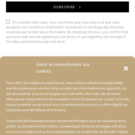
SUBSCRIBE
En cochant cette case, vous confirmez que vous avez lu et que vous
acceptez nos conditions d'utilisation concernant le stockage des données
soumises par le biais de ce formulaire. By checking this box, you confirm that
you have read and are agreeing to our terms of use regarding the storage of
the data submitted through this form.
Gérer le consentement aux
@BYRACKEL
cookies
Pour offrir les meilleures expériences, nous utilisons des technologies telles
que les cookies pour stocker et/ou accéder aux informations des appareils. Le
fait de consentir à ces technologies nous permettra de traiter des données
telles que le comportement de navigation ou les ID uniques sur ce site. Le fait de
ne pas consentir ou de retirer son consentement peut avoir un effet négatif sur
certaines caractéristiques et fonctions.
To provide the best experiences, we use technologies such as cookies to store
and/or access device information. Consenting to these technologies will allow
us to process data such as browsing behavior or unique IDs on this site. Failure