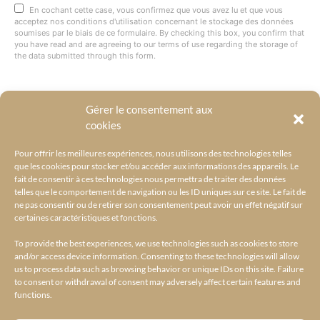
En cochant cette case, vous confirmez que vous avez lu et que vous
acceptez nos conditions d'utilisation concernant le stockage des données
soumises par le biais de ce formulaire. By checking this box, you confirm that
you have read and are agreeing to our terms of use regarding the storage of
the data submitted through this form.
Gérer le consentement aux
@BYRACKEL
cookies
Pour offrir les meilleures expériences, nous utilisons des technologies telles
que les cookies pour stocker et/ou accéder aux informations des appareils. Le
fait de consentir à ces technologies nous permettra de traiter des données
telles que le comportement de navigation ou les ID uniques sur ce site. Le fait de
ne pas consentir ou de retirer son consentement peut avoir un effet négatif sur
certaines caractéristiques et fonctions.
To provide the best experiences, we use technologies such as cookies to store
and/or access device information. Consenting to these technologies will allow
us to process data such as browsing behavior or unique IDs on this site. Failure
to consent or withdrawal of consent may adversely affect certain features and
functions.
ACCUEIL
L’UNIVERS BY RACKEL
BY RACKEL SELECTIONS
AMILCAR SELECTIONS