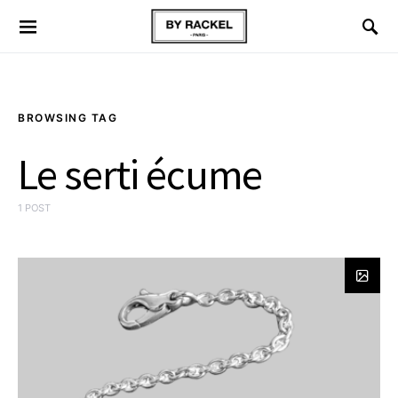
BROWSING TAG
Le serti écume
1 POST