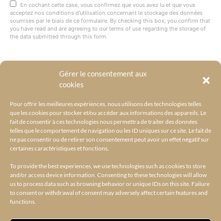
En cochant cette case, vous confirmez que vous avez lu et que vous
acceptez nos conditions d'utilisation concernant le stockage des données
soumises par le biais de ce formulaire. By checking this box, you confirm that
you have read and are agreeing to our terms of use regarding the storage of
the data submitted through this form.
Gérer le consentement aux
@BYRACKEL
cookies
Pour offrir les meilleures expériences, nous utilisons des technologies telles
que les cookies pour stocker et/ou accéder aux informations des appareils. Le
fait de consentir à ces technologies nous permettra de traiter des données
telles que le comportement de navigation ou les ID uniques sur ce site. Le fait de
ne pas consentir ou de retirer son consentement peut avoir un effet négatif sur
certaines caractéristiques et fonctions.
To provide the best experiences, we use technologies such as cookies to store
and/or access device information. Consenting to these technologies will allow
us to process data such as browsing behavior or unique IDs on this site. Failure
to consent or withdrawal of consent may adversely affect certain features and
functions.
ACCUEIL
L’UNIVERS BY RACKEL
BY RACKEL SELECTIONS
AMILCAR SELECTIONS