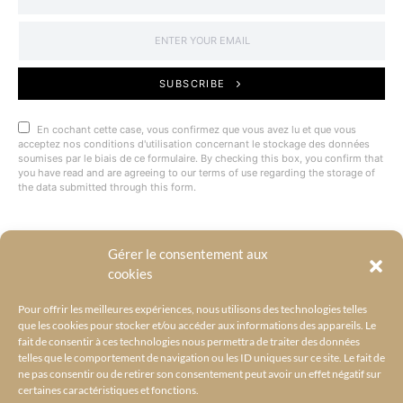
SUBSCRIBE
En cochant cette case, vous confirmez que vous avez lu et que vous
acceptez nos conditions d'utilisation concernant le stockage des données
soumises par le biais de ce formulaire. By checking this box, you confirm that
you have read and are agreeing to our terms of use regarding the storage of
the data submitted through this form.
Gérer le consentement aux
@BYRACKEL
cookies
Pour offrir les meilleures expériences, nous utilisons des technologies telles
que les cookies pour stocker et/ou accéder aux informations des appareils. Le
fait de consentir à ces technologies nous permettra de traiter des données
telles que le comportement de navigation ou les ID uniques sur ce site. Le fait de
ne pas consentir ou de retirer son consentement peut avoir un effet négatif sur
certaines caractéristiques et fonctions.