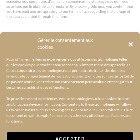
acceptez nos conditions d'utilisation concernant le stockage des données
soumises par le biais de ce formulaire. By checking this box, you confirm that
you have read and are agreeing to our terms of use regarding the storage of
the data submitted through this form.
Gérer le consentement aux
@BYRACKEL
cookies
Pour offrir les meilleures expériences, nous utilisons des technologies telles
que les cookies pour stocker et/ou accéder aux informations des appareils. Le
fait de consentir à ces technologies nous permettra de traiter des données
telles que le comportement de navigation ou les ID uniques sur ce site. Le fait de
ne pas consentir ou de retirer son consentement peut avoir un effet négatif sur
certaines caractéristiques et fonctions.
To provide the best experiences, we use technologies such as cookies to store
and/or access device information. Consenting to these technologies will allow
us to process data such as browsing behavior or unique IDs on this site. Failure
to consent or withdrawal of consent may adversely affect certain features and
functions.
ACCUEIL
L’UNIVERS BY RACKEL
BY RACKEL SELECTIONS
AMILCAR SELECTIONS
AMILCAR MAGAZINE GROUP – 30 MAGAZINES
CONTACT
ACCEPTER