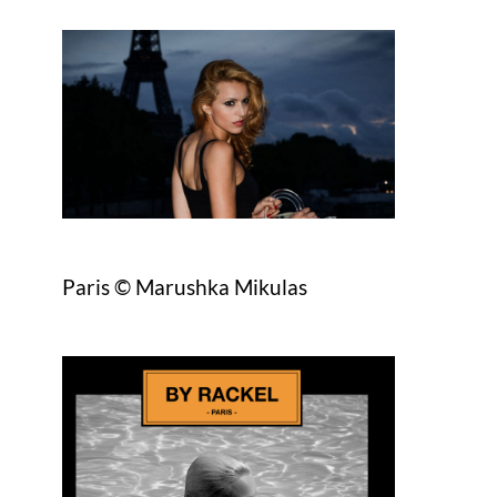
Paris © Marushka Mikulas