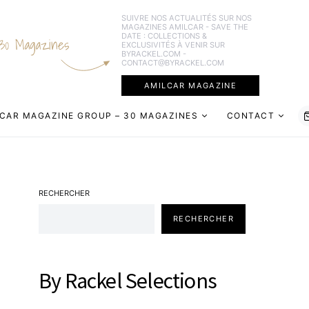
SUIVRE NOS ACTUALITÉS SUR NOS
MAGAZINES AMILCAR - SAVE THE
DATE : COLLECTIONS &
30 Magazines
EXCLUSIVITÉS À VENIR SUR
BYRACKEL.COM -
CONTACT@BYRACKEL.COM
AMILCAR MAGAZINE
CAR MAGAZINE GROUP – 30 MAGAZINES
CONTACT
RECHERCHER
RECHERCHER
By Rackel Selections