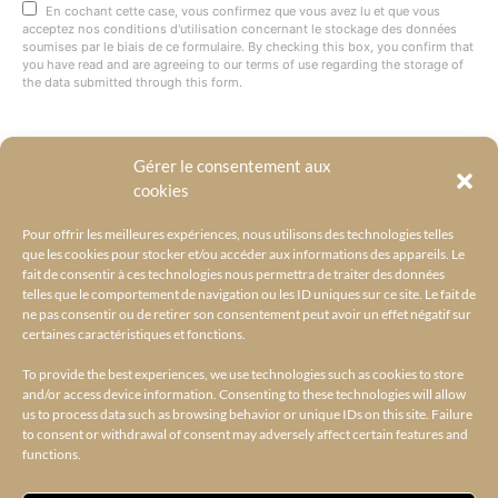
En cochant cette case, vous confirmez que vous avez lu et que vous
acceptez nos conditions d'utilisation concernant le stockage des données
soumises par le biais de ce formulaire. By checking this box, you confirm that
you have read and are agreeing to our terms of use regarding the storage of
the data submitted through this form.
Gérer le consentement aux
@BYRACKEL
cookies
Pour offrir les meilleures expériences, nous utilisons des technologies telles
que les cookies pour stocker et/ou accéder aux informations des appareils. Le
fait de consentir à ces technologies nous permettra de traiter des données
telles que le comportement de navigation ou les ID uniques sur ce site. Le fait de
ne pas consentir ou de retirer son consentement peut avoir un effet négatif sur
certaines caractéristiques et fonctions.
To provide the best experiences, we use technologies such as cookies to store
and/or access device information. Consenting to these technologies will allow
us to process data such as browsing behavior or unique IDs on this site. Failure
to consent or withdrawal of consent may adversely affect certain features and
functions.
ACCUEIL
L’UNIVERS BY RACKEL
BY RACKEL SELECTIONS
AMILCAR SELECTIONS