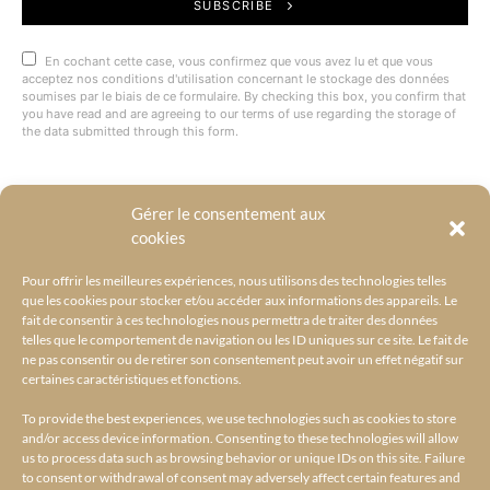
SUBSCRIBE
En cochant cette case, vous confirmez que vous avez lu et que vous
acceptez nos conditions d'utilisation concernant le stockage des données
soumises par le biais de ce formulaire. By checking this box, you confirm that
you have read and are agreeing to our terms of use regarding the storage of
the data submitted through this form.
Gérer le consentement aux
@BYRACKEL
cookies
Pour offrir les meilleures expériences, nous utilisons des technologies telles
que les cookies pour stocker et/ou accéder aux informations des appareils. Le
fait de consentir à ces technologies nous permettra de traiter des données
telles que le comportement de navigation ou les ID uniques sur ce site. Le fait de
ne pas consentir ou de retirer son consentement peut avoir un effet négatif sur
certaines caractéristiques et fonctions.
To provide the best experiences, we use technologies such as cookies to store
and/or access device information. Consenting to these technologies will allow
us to process data such as browsing behavior or unique IDs on this site. Failure
to consent or withdrawal of consent may adversely affect certain features and