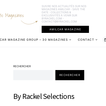
SUIVRE NOS ACTUALITÉS SUR NOS
MAGAZINES AMILCAR - SAVE THE
DATE : COLLECTIONS &
30 Magazines
EXCLUSIVITÉS À VENIR SUR
BYRACKEL.COM -
CONTACT@BYRACKEL.COM
AMILCAR MAGAZINE
CAR MAGAZINE GROUP – 30 MAGAZINES
CONTACT
RECHERCHER
RECHERCHER
By Rackel Selections