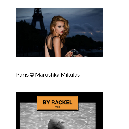
Paris © Marushka Mikulas