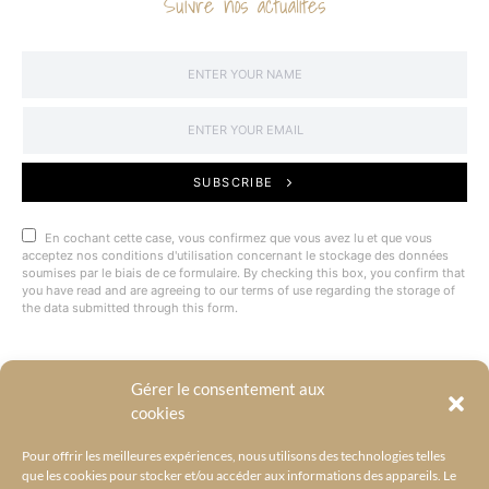
Suivre nos actualités
SUBSCRIBE
En cochant cette case, vous confirmez que vous avez lu et que vous
acceptez nos conditions d'utilisation concernant le stockage des données
soumises par le biais de ce formulaire. By checking this box, you confirm that
you have read and are agreeing to our terms of use regarding the storage of
the data submitted through this form.
Gérer le consentement aux
@BYRACKEL
cookies
Pour offrir les meilleures expériences, nous utilisons des technologies telles
que les cookies pour stocker et/ou accéder aux informations des appareils. Le