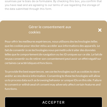
soumises par le biais de ce formulaire. By checking this box, you confirm that
you have read and are agreeing to our terms of use regarding the storage of
the data submitted through this form.
Gérer le consentement aux
@BYRACKEL
cookies
Pour offrir les meilleures expériences, nous utilisons des technologies telles
que les cookies pour stocker et/ou accéder aux informations des appareils. Le
fait de consentir à ces technologies nous permettra de traiter des données
telles que le comportement de navigation ou les ID uniques sur ce site. Le fait de
ne pas consentir ou de retirer son consentement peut avoir un effet négatif sur
certaines caractéristiques et fonctions.
To provide the best experiences, we use technologies such as cookies to store
and/or access device information. Consenting to these technologies will allow
us to process data such as browsing behavior or unique IDs on this site. Failure
to consent or withdrawal of consent may adversely affect certain features and
functions.
ACCUEIL
L’UNIVERS BY RACKEL
BY RACKEL SELECTIONS
AMILCAR SELECTIONS
AMILCAR MAGAZINE GROUP – 30 MAGAZINES
CONTACT
ACCEPTER