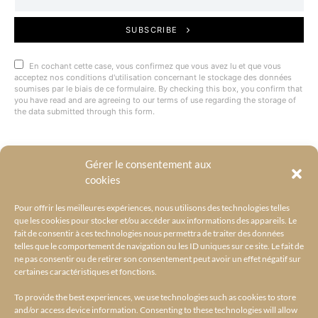
SUBSCRIBE
En cochant cette case, vous confirmez que vous avez lu et que vous
acceptez nos conditions d'utilisation concernant le stockage des données
soumises par le biais de ce formulaire. By checking this box, you confirm that
you have read and are agreeing to our terms of use regarding the storage of
the data submitted through this form.
Gérer le consentement aux
@BYRACKEL
cookies
Pour offrir les meilleures expériences, nous utilisons des technologies telles
que les cookies pour stocker et/ou accéder aux informations des appareils. Le
fait de consentir à ces technologies nous permettra de traiter des données
telles que le comportement de navigation ou les ID uniques sur ce site. Le fait de
ne pas consentir ou de retirer son consentement peut avoir un effet négatif sur
certaines caractéristiques et fonctions.
To provide the best experiences, we use technologies such as cookies to store
and/or access device information. Consenting to these technologies will allow