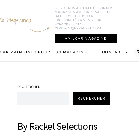
SUIVRE NOS ACTUALITÉS SUR NOS
MAGAZINES AMILCAR - SAVE THE
DATE : COLLECTIONS &
30 Magazines
EXCLUSIVITÉS À VENIR SUR
BYRACKEL.COM -
CONTACT@BYRACKEL.COM
AMILCAR MAGAZINE
CAR MAGAZINE GROUP – 30 MAGAZINES
CONTACT
RECHERCHER
RECHERCHER
By Rackel Selections