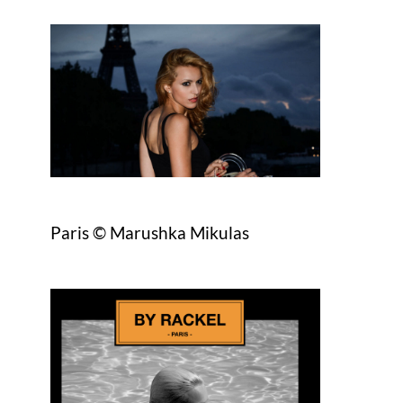
Paris © Marushka Mikulas